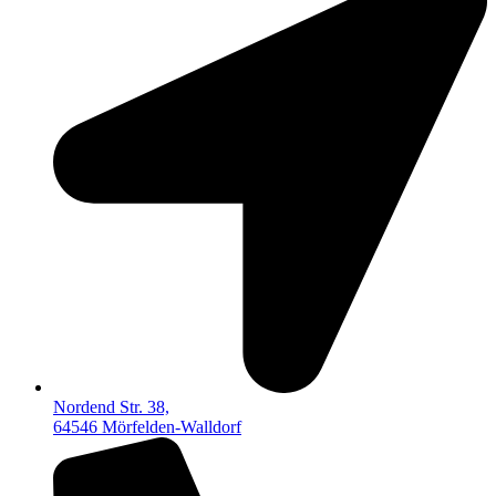
Nordend Str. 38,
64546 Mörfelden-Walldorf