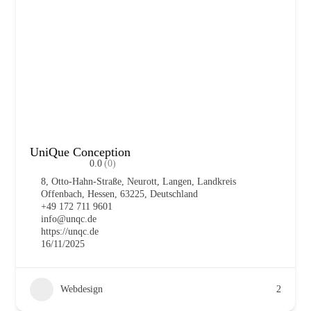
UniQue Conception
0.0
(0)
8, Otto-Hahn-Straße, Neurott, Langen, Landkreis
Offenbach, Hessen, 63225, Deutschland
+49 172 711 9601
info@unqc.de
https://unqc.de
16/11/2025
Webdesign
2