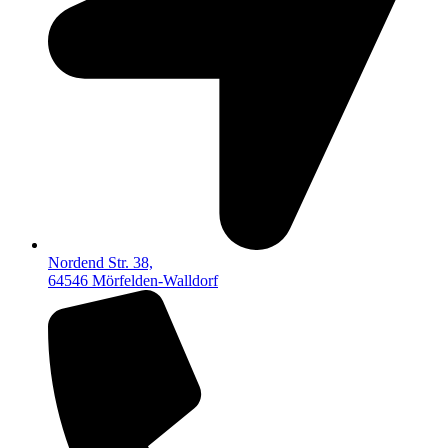
Nordend Str. 38,
64546 Mörfelden-Walldorf