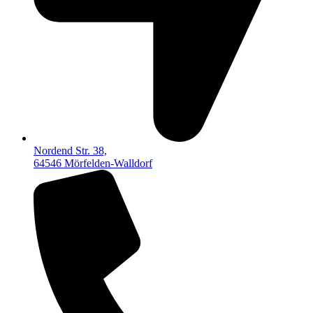
Nordend Str. 38,
64546 Mörfelden-Walldorf