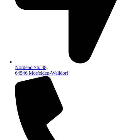
Nordend Str. 38,
64546 Mörfelden-Walldorf